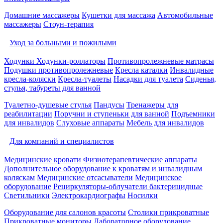
Домашние массажеры
Кушетки для массажа
Автомобильные
массажеры
Стоун-терапия
Уход за больными и пожилыми
Ходунки
Ходунки-роллаторы
Противопролежневые матрасы
Подушки противопролежневые
Кресла каталки
Инвалидные
кресла-коляски
Кресла-туалеты
Насадки для туалета
Сиденья,
стулья, табуреты для ванной
Туалетно-душевые стулья
Пандусы
Тренажеры для
реабилитации
Поручни и ступеньки для ванной
Подъемники
для инвалидов
Слуховые аппараты
Мебель для инвалидов
Для компаний и специалистов
Медицинские кровати
Физиотерапевтические аппараты
Дополнительное оборудование к кроватям и инвалидным
коляскам
Медицинские отсасыватели
Медицинское
оборудование
Рециркуляторы-облучатели бактерицидные
Светильники
Электрокардиографы
Носилки
Оборудование для салонов красоты
Столики прикроватные
Прикроватные мониторы
Лабораторное оборудование