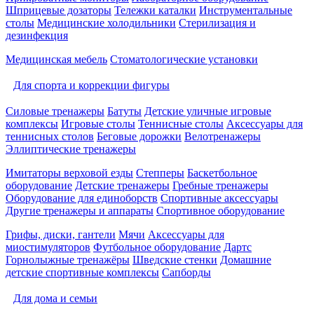
Шприцевые дозаторы
Тележки каталки
Инструментальные
столы
Медицинские холодильники
Стерилизация и
дезинфекция
Медицинская мебель
Стоматологические установки
Для спорта и коррекции фигуры
Силовые тренажеры
Батуты
Детские уличные игровые
комплексы
Игровые столы
Теннисные столы
Аксессуары для
теннисных столов
Беговые дорожки
Велотренажеры
Эллиптические тренажеры
Имитаторы верховой езды
Степперы
Баскетбольное
оборудование
Детские тренажеры
Гребные тренажеры
Оборудование для единоборств
Спортивные аксессуары
Другие тренажеры и аппараты
Спортивное оборудование
Грифы, диски, гантели
Мячи
Аксессуары для
миостимуляторов
Футбольное оборудование
Дартс
Горнолыжные тренажёры
Шведские стенки
Домашние
детские спортивные комплексы
Сапборды
Для дома и семьи