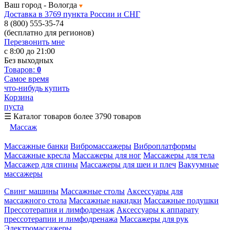
Ваш город -
Вологда
Доставка в 3769 пункта России и СНГ
8 (800) 555-35-74
(бесплатно для регионов)
Перезвонить мне
с 8:00 до 21:00
Без выходных
Товаров:
0
Самое время
что-нибудь купить
Корзина
пуста
☰
Каталог товаров
более 3790 товаров
Массаж
Массажные банки
Вибромассажеры
Виброплатформы
Массажные кресла
Массажеры для ног
Массажеры для тела
Массажер для спины
Массажеры для шеи и плеч
Вакуумные
массажеры
Свинг машины
Массажные столы
Аксессуары для
массажного стола
Массажные накидки
Массажные подушки
Прессотерапия и лимфодренаж
Аксессуары к аппарату
прессотерапии и лимфодренажа
Массажеры для рук
Электромассажеры