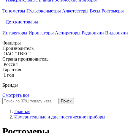
Тонометры
Пульсоксиметры
Алкотестеры
Весы
Ростомеры
Детские товары
Ингаляторы
Ирригаторы
Аспираторы
Радионяни
Видеоняни
Фильтры
Производитель
ОАО "ТВЕС"
Страна производитель
Россия
Гарантия
1 год
Бренды
Смотреть все
Поиск
Главная
Измерительные и диагностические приборы
Ростомеры