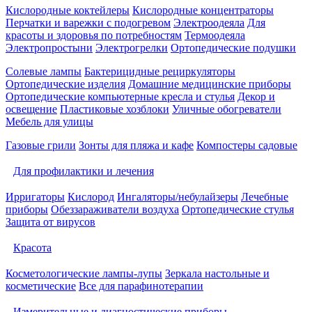
Кислородные коктейлеры
Кислородные концентраторы
Перчатки и варежки с подогревом
Электроодеяла
Для
красоты и здоровья по потребностям
Термоодеяла
Электропростыни
Электрогрелки
Ортопедические подушки
Солевые лампы
Бактерицидные рециркуляторы
Ортопедические изделия
Домашние медицинские приборы
Ортопедические компьютерные кресла и стулья
Декор и
освещение
Пластиковые хозблоки
Уличные обогреватели
Мебель для улицы
Газовые грили
Зонты для пляжа и кафе
Компостеры садовые
Для профилактики и лечения
Ирригаторы
Кислород
Ингаляторы/небулайзеры
Лечебные
приборы
Обеззараживатели воздуха
Ортопедические стулья
Защита от вирусов
Красота
Косметологические лампы-лупы
Зеркала настольные и
косметические
Все для парафинотерапии
Измерительные и диагностические приборы