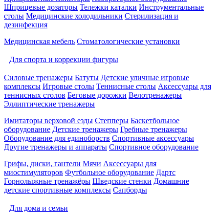
Шприцевые дозаторы
Тележки каталки
Инструментальные
столы
Медицинские холодильники
Стерилизация и
дезинфекция
Медицинская мебель
Стоматологические установки
Для спорта и коррекции фигуры
Силовые тренажеры
Батуты
Детские уличные игровые
комплексы
Игровые столы
Теннисные столы
Аксессуары для
теннисных столов
Беговые дорожки
Велотренажеры
Эллиптические тренажеры
Имитаторы верховой езды
Степперы
Баскетбольное
оборудование
Детские тренажеры
Гребные тренажеры
Оборудование для единоборств
Спортивные аксессуары
Другие тренажеры и аппараты
Спортивное оборудование
Грифы, диски, гантели
Мячи
Аксессуары для
миостимуляторов
Футбольное оборудование
Дартс
Горнолыжные тренажёры
Шведские стенки
Домашние
детские спортивные комплексы
Сапборды
Для дома и семьи