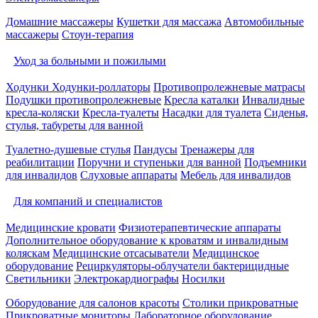
Домашние массажеры
Кушетки для массажа
Автомобильные
массажеры
Стоун-терапия
Уход за больными и пожилыми
Ходунки
Ходунки-роллаторы
Противопролежневые матрасы
Подушки противопролежневые
Кресла каталки
Инвалидные
кресла-коляски
Кресла-туалеты
Насадки для туалета
Сиденья,
стулья, табуреты для ванной
Туалетно-душевые стулья
Пандусы
Тренажеры для
реабилитации
Поручни и ступеньки для ванной
Подъемники
для инвалидов
Слуховые аппараты
Мебель для инвалидов
Для компаний и специалистов
Медицинские кровати
Физиотерапевтические аппараты
Дополнительное оборудование к кроватям и инвалидным
коляскам
Медицинские отсасыватели
Медицинское
оборудование
Рециркуляторы-облучатели бактерицидные
Светильники
Электрокардиографы
Носилки
Оборудование для салонов красоты
Столики прикроватные
Прикроватные мониторы
Лабораторное оборудование