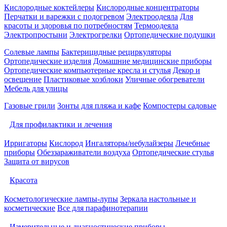
Кислородные коктейлеры
Кислородные концентраторы
Перчатки и варежки с подогревом
Электроодеяла
Для
красоты и здоровья по потребностям
Термоодеяла
Электропростыни
Электрогрелки
Ортопедические подушки
Солевые лампы
Бактерицидные рециркуляторы
Ортопедические изделия
Домашние медицинские приборы
Ортопедические компьютерные кресла и стулья
Декор и
освещение
Пластиковые хозблоки
Уличные обогреватели
Мебель для улицы
Газовые грили
Зонты для пляжа и кафе
Компостеры садовые
Для профилактики и лечения
Ирригаторы
Кислород
Ингаляторы/небулайзеры
Лечебные
приборы
Обеззараживатели воздуха
Ортопедические стулья
Защита от вирусов
Красота
Косметологические лампы-лупы
Зеркала настольные и
косметические
Все для парафинотерапии
Измерительные и диагностические приборы