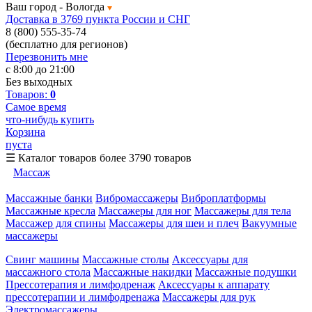
Ваш город -
Вологда
Доставка в 3769 пункта России и СНГ
8 (800) 555-35-74
(бесплатно для регионов)
Перезвонить мне
с 8:00 до 21:00
Без выходных
Товаров:
0
Самое время
что-нибудь купить
Корзина
пуста
☰
Каталог товаров
более 3790 товаров
Массаж
Массажные банки
Вибромассажеры
Виброплатформы
Массажные кресла
Массажеры для ног
Массажеры для тела
Массажер для спины
Массажеры для шеи и плеч
Вакуумные
массажеры
Свинг машины
Массажные столы
Аксессуары для
массажного стола
Массажные накидки
Массажные подушки
Прессотерапия и лимфодренаж
Аксессуары к аппарату
прессотерапии и лимфодренажа
Массажеры для рук
Электромассажеры