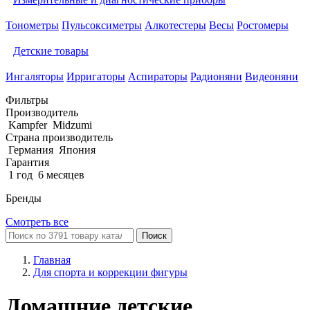
Тонометры
Пульсоксиметры
Алкотестеры
Весы
Ростомеры
Детские товары
Ингаляторы
Ирригаторы
Аспираторы
Радионяни
Видеоняни
Фильтры
Производитель
Kampfer
Midzumi
Страна производитель
Германия
Япония
Гарантия
1 год
6 месяцев
Бренды
Смотреть все
Поиск
Главная
Для спорта и коррекции фигуры
Домашние детские